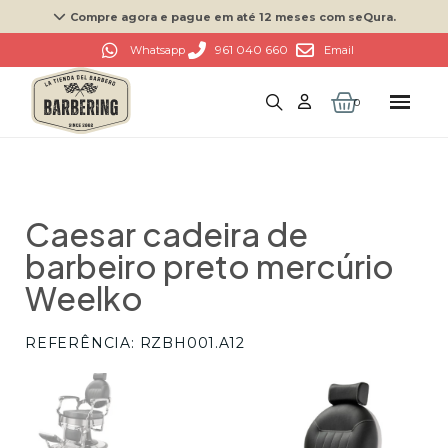
Compre agora e pague em até 12 meses com seQura.
961 040 660
Whatsapp
Email
Caesar cadeira de
barbeiro preto mercúrio
Weelko
REFERÊNCIA
RZBH001.A12