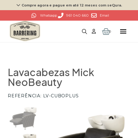
Compre agora e pague em até 12 meses com seQura.
961 040 660
Whatsapp
Email
Lavacabezas Mick
NeoBeauty
REFERÊNCIA
LV-CUBOPLUS