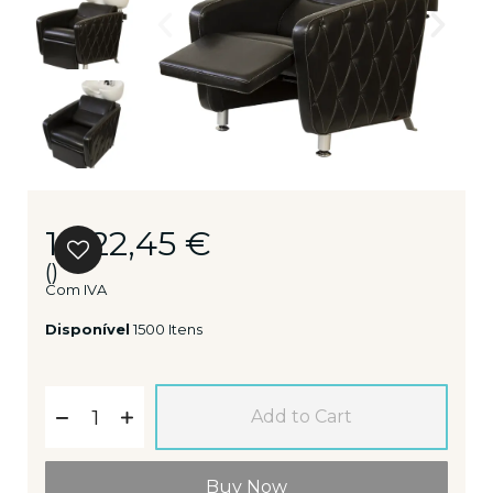
1 022,45 €
()
Com IVA
Disponível
1500 Itens
Add to Cart
Buy Now