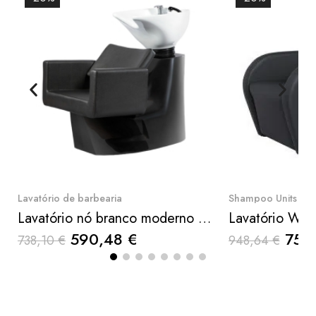
Quick View
Qui
Lavatório de barbearia
Shampoo Units
Lavatório nó branco moderno - Weelko
Lavatório Wis
590,48 €
758
738,10 €
948,64 €