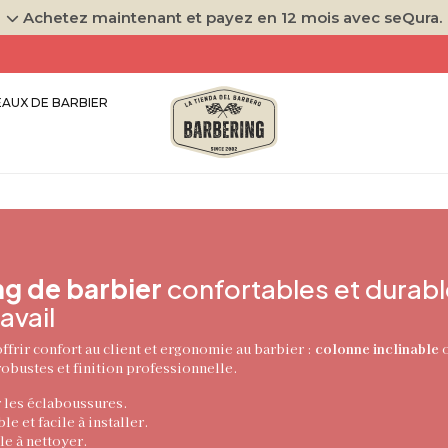
Achetez maintenant et payez en 12 mois avec seQura.
AUX DE BARBIER
g de barbier
confortables et durabl
avail
frir confort au client et ergonomie au barbier :
colonne inclinable
o
robustes et finition professionnelle.
 les éclaboussures.
le et facile à installer.
ile à nettoyer.