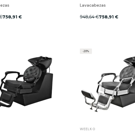
ezas
Lavacabezas
€
758,91 €
948,64 €
758,91 €
-20%
WEELKO