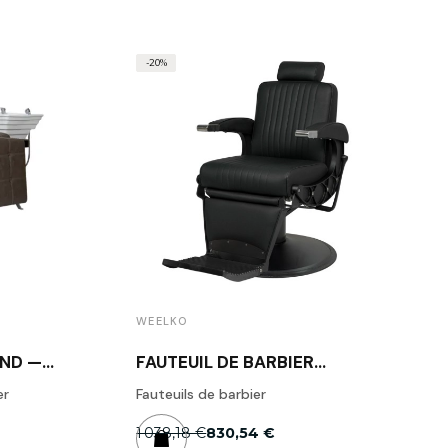
-20%
WEELKO
ND —
FAUTEUIL DE BARBIER
MUSTANG
er
Fauteuils de barbier
1 038,18 €
830,54 €