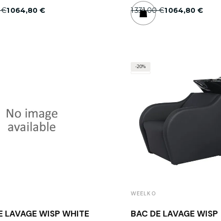
 €
1 064,80 €
1 331,00 €
1 064,80 €
-20%
WEELKO
E LAVAGE WISP WHITE
BAC DE LAVAGE WISP