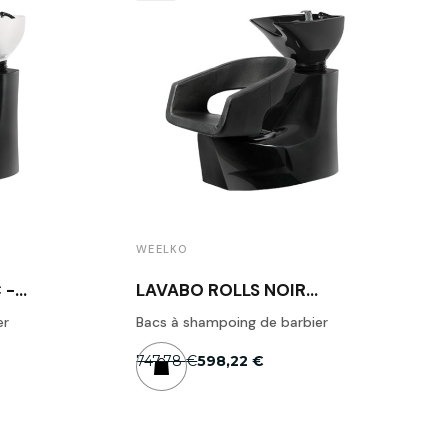
WEELKO
 -
LAVABO ROLLS NOIR
WEELKO
er
Bacs à shampoing de barbier
747,78 €
598,22 €