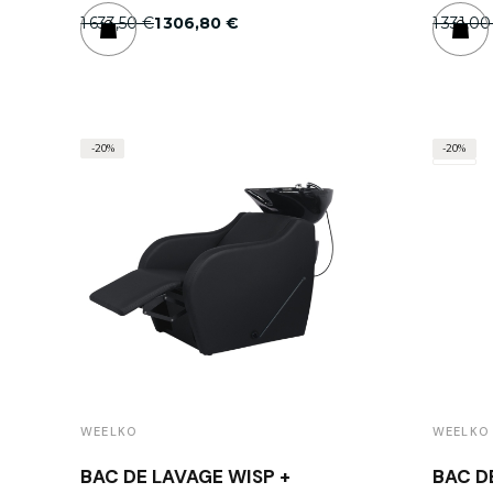
1 633,50 €
1 306,80 €
1 331,00
-20%
-20%
WEELKO
WEELKO
BAC DE LAVAGE WISP +
BAC D