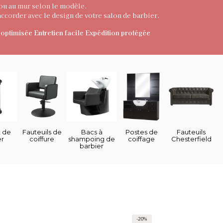
 ou au mur selon le modèle.
ccorder avec le design de votre salon de barbier.
optimisée
Entretien facile
Expédition protégée
 de
Fauteuils de
Bacs à
Postes de
Fauteuils
er
coiffure
shampoing de
coiffage
Chesterfield
barbier
-20%