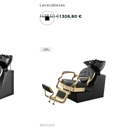
Lavacabezas
1 633,50 €
1 306,80 €
-20%
WEELKO