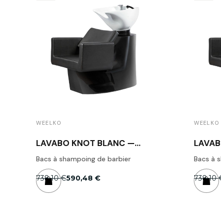
WEELKO
WEELKO
LAVABO KNOT BLANC —
LAVAB
WEELKO
WEEL
Bacs à shampoing de barbier
Bacs à 
738,10 €
590,48 €
738,10 