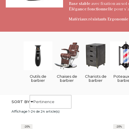
Base stable
avec fixation au sol
Élégance fonctionnelle
pour s’a
Matériaux résistants
Ergonomie 
Outils de
Chaises de
Chariots de
Poteaux
barbier
barbier
barbier
barbi
SORT BY
Affichage 1-24 de 24 article(s)
-20%
-20%