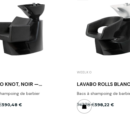
WEELKO
O KNOT, NOIR —
LAVABO ROLLS BLANC
KO
WEELKO
shampoing de barbier
Bacs à shampoing de barbi
€
590,48 €
747,78 €
598,22 €