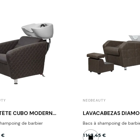
UTY
NEOBEAUTY
TÊTE CUBO MODERNE
LAVACABEZAS DIAMO
EAUTY
DESIGN DIAMANT ·
shampoing de barbier
NEOBEAUTY
Bacs à shampoing de barbi
 €
1 143,45 €