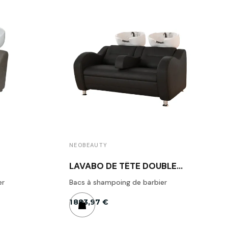
NEOBEAUTY
LAVABO DE TÊTE DOUBLE
ONDA MODERNE -
er
NEOBEAUTY
Bacs à shampoing de barbier
1 883,97 €