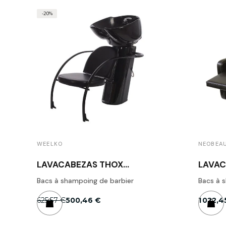
-20%
WEELKO
NEOBEA
LAVACABEZAS THOX
LAVAC
MODERNE - WEELKO
MODER
Bacs à shampoing de barbier
Bacs à 
625,57 €
500,46 €
1 022,4