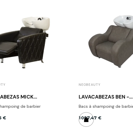
UTY
NEOBEAUTY
ABEZAS MICK
LAVACABEZAS BEN -
NE - NEOBEAUTY
NEOBEAUTY
shampoing de barbier
Bacs à shampoing de barbi
5 €
1 097,47 €