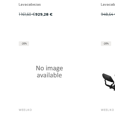
Lavacabezas
Lavacab
1 161,60 €
929,28 €
948,64 
-20%
-20%
WEELKO
WEELKO