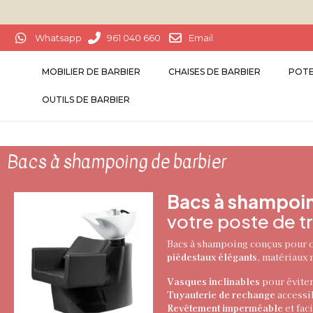
Whatsapp
961 040 660
Email
MOBILIER DE BARBIER
CHAISES DE BARBIER
POTE
OUTILS DE BARBIER
Bacs à shampoing de barbier
Bacs à shampoin
votre poste de tr
Bacs à shampoing conçus pour of
piédestaux élégants
, matériaux 
Vasques inclinables
pour éviter
Tuyauterie de rechange
accessib
Revêtement imperméable
et fac