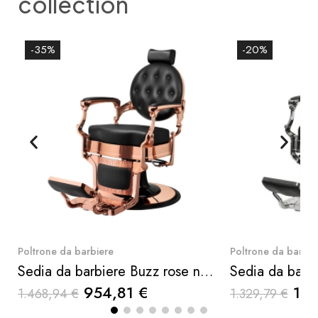
collection
-35%
-20%
Quick View
Qui
Poltrone da barbiere
Poltrone da barbie
Sedia da barbiere Buzz rose nera Weelko
Sedia da barbi
954,81 €
1.0
1.468,94 €
1.329,79 €