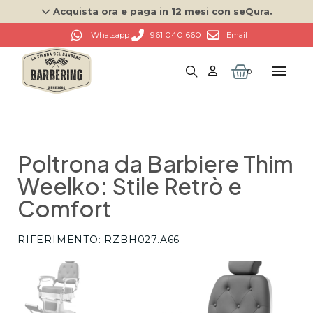
Acquista ora e paga in 12 mesi con seQura.
961 040 660
Whatsapp
Email
Poltrona da Barbiere Thim
Weelko: Stile Retrò e
Comfort
RIFERIMENTO
RZBH027.A66