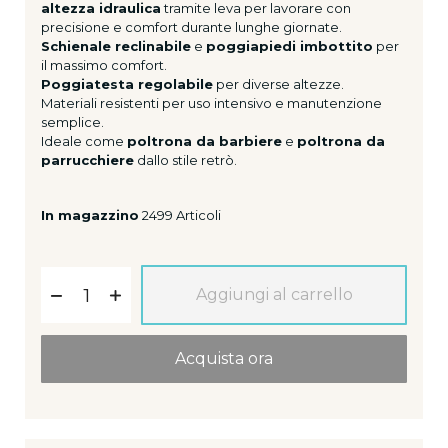
altezza idraulica
tramite leva per lavorare con
precisione e comfort durante lunghe giornate.
Schienale reclinabile
e
poggiapiedi imbottito
per
il massimo comfort.
Poggiatesta regolabile
per diverse altezze.
Materiali resistenti per uso intensivo e manutenzione
semplice.
Ideale come
poltrona da barbiere
e
poltrona da
parrucchiere
dallo stile retrò.
In magazzino
2499 Articoli
Aggiungi al carrello
Acquista ora