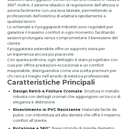
360°. Inoltre, il sistema idraulico di regolazione dell’altezza si
aziona facilmente con una leva laterale, permettendo ai
professionisti dell’estetica di adattarsi rapidamente a
qualsiasi lavoro.
Lo schienale e il poggiapiedi imbottiti sono regolabili per
garantire il massimo comfort in ogni momento, facilitando
sessioni prolungate senza compromettere il benessere del
cliente.
Il poggiatesta estensibile offre un supporto extra per
un’esperienza ancora più piacevole.
Con questa poltrona, ogni dettaglio è stato progettato con
cura per offrire prestazioni eccezionali e un comfort
insuperabile, distinguendosi come una scelta premium per
chi cerca il meglio nell’arredo di estetica professionale.
Caratteristiche Principali
Design Retrò e Finiture Cromate
: Struttura in metallo
robusta con dettagli cromati che aggiungono un tocco di
eleganza e distinzione.
Rivestimento in PVC Resistente
: Materiale facile da
pulire, con imbottitura ad alta densità che offre il massimo
comfort all’utente.
Rotazione a 360°
: Base rotonda di grande diametro